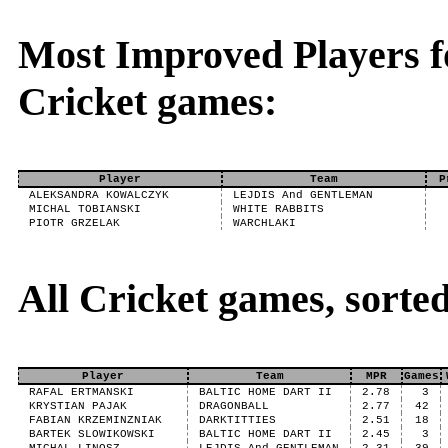
Most Improved Players fo
Cricket games:
Player
Team
P
ALEKSANDRA KOWALCZYK
LEJDIS And GENTLEMAN
MICHAL TOBIANSKI
WHITE RABBITS
PIOTR GRZELAK
WARCHLAKI
All Cricket games, sort
Player
Team
MPR
Games
RAFAL ERTMANSKI
BALTIC HOME DART II
2.78
3
KRYSTIAN PAJAK
DRAGONBALL
2.77
42
FABIAN KRZEMINZNIAK
DARKTITTIES
2.51
18
BARTEK SLOWIKOWSKI
BALTIC HOME DART II
2.45
3