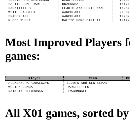
LEJDIS And GENTLEMAN
DARKTITTIES
1/25/
BALTIC HOME DART II
DRAGONBALL
1/17/
DARKTITTIES
LEJDIS And GENTLEMAN
1/25/
WHITE RABBITS
WARCHLAKI
2/06/
DRAGONBALL
WARCHLAKI
1/23/
MLODE WUJKI
BALTIC HOME DART II
1/12/
Most Improved Players f
games:
Player
Team
Pr
ALEKSANDRA KOWALCZYK
LEJDIS And GENTLEMAN
WOJTEK JONCA
DARKTITTIES
NATALIA SLIWOWSKA
DRAGONBALL
All X01 games, sorted b