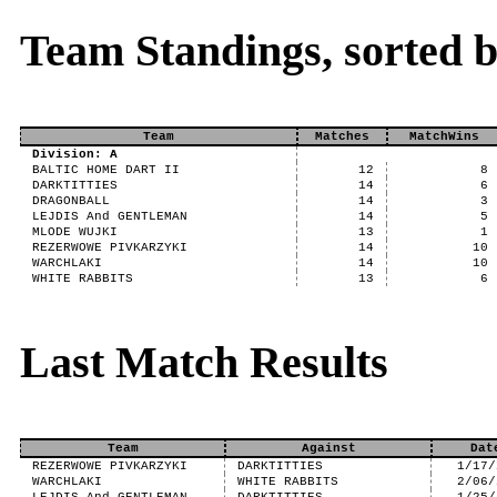
Team Standings, sorted
Team
Matches
MatchWins
Division: A
BALTIC HOME DART II
12
8
DARKTITTIES
14
6
DRAGONBALL
14
3
LEJDIS And GENTLEMAN
14
5
MLODE WUJKI
13
1
REZERWOWE PIVKARZYKI
14
10
WARCHLAKI
14
10
WHITE RABBITS
13
6
Last Match Results
Team
Against
Dat
REZERWOWE PIVKARZYKI
DARKTITTIES
1/17/
WARCHLAKI
WHITE RABBITS
2/06/