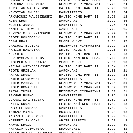
MICHAL LINOSZ
LEJDIS And GENTLEMAN
2.31
39
BARTOSZ LEONOWICZ
REZERWOWE PIVKARZYKI
2.28
24
KRYSTIAN WALISZEWSKI
BALTIC HOME DART II
2.28
18
KRYSTIAN SKUPIN
DARKTITTIES
2.27
24
ARKADIUSZ WALISZEWSKI
BALTIC HOME DART II
2.26
12
KUBA KRUK
WARCHLAKI
2.25
36
WOJTEK JONCA
DARKTITTIES
2.25
24
KAMIL WITKOWSKI
WARCHLAKI
2.25
15
KRZYSZTOF OJRZANOWSKI
REZERWOWE PIVKARZYKI
2.24
3
PIOTR KONIECZNY
BALTIC HOME DART II
2.22
3
ADAM FRAS
MLODE WUJKI
2.21
27
DARIUSZ BILICKI
REZERWOWE PIVKARZYKI
2.17
18
MARCIN BANASIAK
WHITE RABBITS
2.15
39
KRZYNIU
BALTIC HOME DART II
2.13
18
PRZEMYSLAW DOLEGA
LEJDIS And GENTLEMAN
2.09
36
PIOTREK WIELGOMASZ
MLODE WUJKI
2.06
18
MICHAL WRZYSZCZYNSKI
BALTIC HOME DART II
2.04
12
PIOTR GRZELAK
WARCHLAKI
1.99
21
RAFAL WRONA
BALTIC HOME DART II
1.97
24
DAWID WEGROWSKI
DARKTITTIES
1.97
21
PIOTR MACHYNSKI
REZERWOWE PIVKARZYKI
1.94
30
PIOTR KOWALSKI
REZERWOWE PIVKARZYKI
1.92
39
RAFAL TUTKA
REZERWOWE PIVKARZYKI
1.87
21
SZYMON BURKO
DARKTITTIES
1.85
18
LUKASZ WALASZCZYK
BALTIC HOME DART II
1.82
18
EMILA DROZD
LEJDIS And GENTLEMAN
1.80
18
GABRIEL KURZAK
DARKTITTIES
1.80
6
TOMASZ MAZUR
DRAGONBALL
1.79
36
ANDRZEJ LASZEWSKI
DARKTITTIES
1.77
15
NORBERT JALOCHA
WHITE RABBITS
1.76
3
RAFAL DROZD
WARCHLAKI
1.72
30
NATALIA SLIWOWSKA
DRAGONBALL
1.69
42