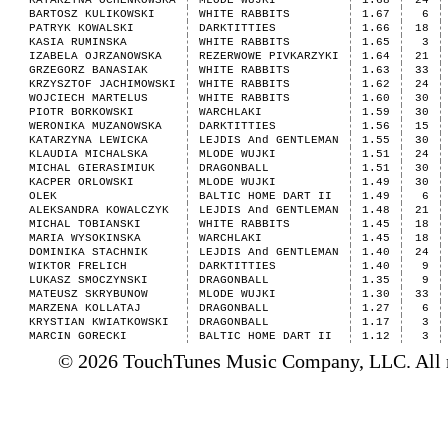
KATARZYNA OCHENKOWSKA
MLODE WUJKI
1.68
24
BARTOSZ KULIKOWSKI
WHITE RABBITS
1.67
6
PATRYK KOWALSKI
DARKTITTIES
1.66
18
KASIA RUMINSKA
WHITE RABBITS
1.65
3
IZABELA OJRZANOWSKA
REZERWOWE PIVKARZYKI
1.64
21
GRZEGORZ BANASIAK
WHITE RABBITS
1.63
33
KRZYSZTOF JACHIMOWSKI
WHITE RABBITS
1.62
24
WOJCIECH MARTELUS
WHITE RABBITS
1.60
30
PIOTR BORKOWSKI
WARCHLAKI
1.59
30
WERONIKA MUZANOWSKA
DARKTITTIES
1.56
15
KATARZYNA LEWICKA
LEJDIS And GENTLEMAN
1.55
30
KLAUDIA MICHALSKA
MLODE WUJKI
1.51
24
MICHAL GIERASIMIUK
DRAGONBALL
1.51
30
KACPER ORLOWSKI
MLODE WUJKI
1.49
30
OLEK
BALTIC HOME DART II
1.49
6
ALEKSANDRA KOWALCZYK
LEJDIS And GENTLEMAN
1.48
21
MICHAL TOBIANSKI
WHITE RABBITS
1.45
18
MARIA WYSOKINSKA
WARCHLAKI
1.45
18
DOMINIKA STACHNIK
LEJDIS And GENTLEMAN
1.40
24
WIKTOR FRELICH
DARKTITTIES
1.40
9
LUKASZ SMOCZYNSKI
DRAGONBALL
1.35
9
MATEUSZ SKRYBUNOW
MLODE WUJKI
1.30
33
MARZENA KOLLATAJ
DRAGONBALL
1.27
6
KRYSTIAN KWIATKOWSKI
DRAGONBALL
1.17
3
MARCIN GORECKI
BALTIC HOME DART II
1.12
3
© 2026 TouchTunes Music Company, LLC. All ri