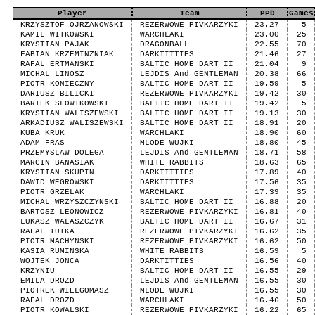
Player
Team
PPD
Games
KRZYSZTOF OJRZANOWSKI
REZERWOWE PIVKARZYKI
23.27
5
KAMIL WITKOWSKI
WARCHLAKI
23.00
25
KRYSTIAN PAJAK
DRAGONBALL
22.55
70
FABIAN KRZEMINZNIAK
DARKTITTIES
21.46
27
RAFAL ERTMANSKI
BALTIC HOME DART II
21.04
9
MICHAL LINOSZ
LEJDIS And GENTLEMAN
20.38
66
PIOTR KONIECZNY
BALTIC HOME DART II
19.59
5
DARIUSZ BILICKI
REZERWOWE PIVKARZYKI
19.42
30
BARTEK SLOWIKOWSKI
BALTIC HOME DART II
19.42
5
KRYSTIAN WALISZEWSKI
BALTIC HOME DART II
19.13
30
ARKADIUSZ WALISZEWSKI
BALTIC HOME DART II
18.91
20
KUBA KRUK
WARCHLAKI
18.90
60
ADAM FRAS
MLODE WUJKI
18.80
45
PRZEMYSLAW DOLEGA
LEJDIS And GENTLEMAN
18.71
58
MARCIN BANASIAK
WHITE RABBITS
18.63
65
KRYSTIAN SKUPIN
DARKTITTIES
17.89
40
DAWID WEGROWSKI
DARKTITTIES
17.56
35
PIOTR GRZELAK
WARCHLAKI
17.39
35
MICHAL WRZYSZCZYNSKI
BALTIC HOME DART II
16.88
20
BARTOSZ LEONOWICZ
REZERWOWE PIVKARZYKI
16.81
40
LUKASZ WALASZCZYK
BALTIC HOME DART II
16.67
31
RAFAL TUTKA
REZERWOWE PIVKARZYKI
16.62
35
PIOTR MACHYNSKI
REZERWOWE PIVKARZYKI
16.62
50
KASIA RUMINSKA
WHITE RABBITS
16.59
5
WOJTEK JONCA
DARKTITTIES
16.56
40
KRZYNIU
BALTIC HOME DART II
16.55
29
EMILA DROZD
LEJDIS And GENTLEMAN
16.55
30
PIOTREK WIELGOMASZ
MLODE WUJKI
16.55
30
RAFAL DROZD
WARCHLAKI
16.46
50
PIOTR KOWALSKI
REZERWOWE PIVKARZYKI
16.22
65