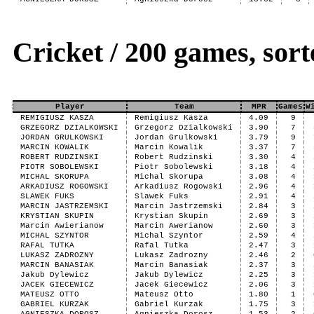
Cricket / 200 games, so
Player
Team
MPR
Games
W
REMIGIUSZ KASZA
Remigiusz Kasza
4.09
9
GRZEGORZ DZIALKOWSKI
Grzegorz Dzialkowski
3.90
7
JORDAN GRULKOWSKI
Jordan Grulkowski
3.79
9
MARCIN KOWALIK
Marcin Kowalik
3.37
7
ROBERT RUDZINSKI
Robert Rudzinski
3.30
4
PIOTR SOBOLEWSKI
Piotr Sobolewski
3.18
4
MICHAL SKORUPA
Michal Skorupa
3.08
4
ARKADIUSZ ROGOWSKI
Arkadiusz Rogowski
2.96
4
SLAWEK FUKS
Slawek Fuks
2.91
4
MARCIN JASTRZEMSKI
Marcin Jastrzemski
2.84
3
KRYSTIAN SKUPIN
Krystian Skupin
2.69
3
Marcin Awierianow
Marcin Awerianow
2.60
3
MICHAL SZYNTOR
Michal Szyntor
2.59
4
RAFAL TUTKA
Rafal Tutka
2.47
3
LUKASZ ZADROZNY
Lukasz Zadrozny
2.46
2
MARCIN BANASIAK
Marcin Banasiak
2.37
3
Jakub Dylewicz
Jakub Dylewicz
2.25
3
JACEK GIECEWICZ
Jacek Giecewicz
2.06
3
MATEUSZ OTTO
Mateusz Otto
1.80
1
GABRIEL KURZAK
Gabriel Kurzak
1.75
3