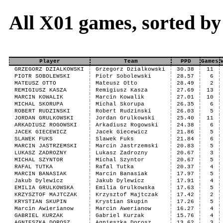
All X01 games, sorted b
Player
Team
PPD
Games
GRZEGORZ DZIALKOWSKI
Grzegorz Dzialkowski
30.38
11
PIOTR SOBOLEWSKI
Piotr Sobolewski
28.57
6
MATEUSZ OTTO
Mateusz Otto
28.49
2
REMIGIUSZ KASZA
Remigiusz Kasza
27.69
13
MARCIN KOWALIK
Marcin Kowalik
27.01
10
MICHAL SKORUPA
Michal Skorupa
26.35
6
ROBERT RUDZINSKI
Robert Rudzinski
26.03
5
JORDAN GRULKOWSKI
Jordan Grulkowski
25.40
11
ARKADIUSZ ROGOWSKI
Arkadiusz Rogowski
24.38
6
JACEK GIECEWICZ
Jacek Giecewicz
21.86
5
SLAWEK FUKS
Slawek Fuks
21.84
6
MARCIN JASTRZEMSKI
Marcin Jastrzemski
20.83
5
LUKASZ ZADROZNY
Lukasz Zadrozny
20.67
3
MICHAL SZYNTOR
Michal Szyntor
20.67
5
RAFAL TUTKA
Rafal Tutka
20.37
4
MARCIN BANASIAK
Marcin Banasiak
17.97
5
Jakub Dylewicz
Jakub Dylewicz
17.91
4
EMILIA GRULKOWSKA
Emilia Grulkowska
17.63
5
KRZYSZTOF MAJTCZAK
Krzysztof Majtczak
17.42
2
KRYSTIAN SKUPIN
Krystian Skupin
17.26
5
Marcin Awierianow
Marcin Awerianow
16.27
4
GABRIEL KURZAK
Gabriel Kurzak
15.76
4
AGNIESZKA DOROSZ
Agnieszka Dorosz
13.62
3