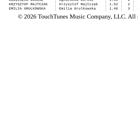
AGNIESZKA DOROSZ
Agnieszka Dorosz
1.53
2
KRZYSZTOF MAJTCZAK
Krzysztof Majtczak
1.52
2
EMILIA GRULKOWSKA
Emilia Grulkowska
1.48
3
© 2026 TouchTunes Music Company, LLC. All ri