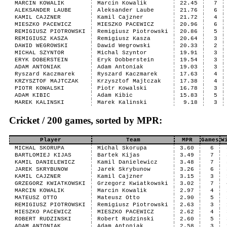
MARCIN KOWALIK
Marcin Kowalik
22.45
7
ALEKSANDER LAUBE
Aleksander Laube
21.76
6
KAMIL CAJZNER
Kamil Cajzner
21.72
4
MIESZKO PACEWICZ
MIESZKO PACEWICZ
20.96
6
REMIGIUSZ PIOTROWSKI
Remigiusz Piotrowski
20.86
5
REMIGIUSZ KASZA
Remigiusz Kasza
20.64
3
DAWID WEGROWSKI
Dawid Wegrowski
20.33
2
MICHAL SZYNTOR
Michal Szyntor
19.91
3
ERYK DOBERSTEIN
Eryk Dobberstein
19.54
3
ADAM ANTONIAK
Adam Antoniak
19.03
3
Ryszard Kaczmarek
Ryszard Kaczmarek
17.63
4
KRZYSZTOF MAJTCZAK
Krzysztof Majtczak
17.38
4
PIOTR KOWALSKI
Piotr Kowalski
16.78
3
ADAM KIBIC
Adam Kibic
15.83
5
MAREK KALINSKI
Marek Kalinski
9.18
3
Cricket / 200 games, sorted by MPR:
Player
Team
MPR
Games
W
MICHAL SKORUPA
Michal Skorupa
3.60
6
BARTLOMIEJ KIJAS
Bartek Kijas
3.49
7
KAMIL DANIELEWICZ
Kamil Danielewicz
3.48
7
JAREK SKRYBUNOW
Jarek Skrybunow
3.26
6
KAMIL CAJZNER
Kamil Cajzner
3.15
3
GRZEGORZ KWIATKOWSKI
Grzegorz Kwiatkowski
3.02
7
MARCIN KOWALIK
Marcin Kowalik
2.97
4
MATEUSZ OTTO
Mateusz Otto
2.90
5
REMIGIUSZ PIOTROWSKI
Remigiusz Piotrowski
2.63
3
MIESZKO PACEWICZ
MIESZKO PACEWICZ
2.62
4
ROBERT RUDZINSKI
Robert Rudzinski
2.60
5
ADAM ANTONIAK
Adam Antoniak
2.58
3