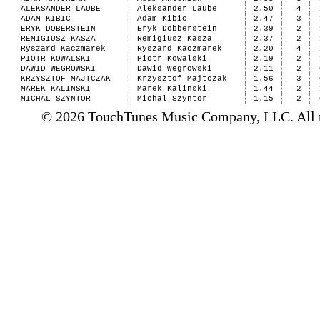
ALEKSANDER LAUBE
Aleksander Laube
2.50
4
ADAM KIBIC
Adam Kibic
2.47
3
ERYK DOBERSTEIN
Eryk Dobberstein
2.39
2
REMIGIUSZ KASZA
Remigiusz Kasza
2.37
2
Ryszard Kaczmarek
Ryszard Kaczmarek
2.20
4
PIOTR KOWALSKI
Piotr Kowalski
2.19
2
DAWID WEGROWSKI
Dawid Wegrowski
2.11
2
KRZYSZTOF MAJTCZAK
Krzysztof Majtczak
1.56
3
MAREK KALINSKI
Marek Kalinski
1.44
2
MICHAL SZYNTOR
Michal Szyntor
1.15
2
© 2026 TouchTunes Music Company, LLC. All ri