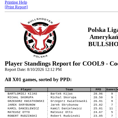
Printing Help
[Print Report]
Polska Lig
Amerykań
BULLSH
Player Standings Report for COOL9 - Co
Report Date: 8/10/2026 12:12 PM
All X01 games, sorted by PPD:
Player
Team
PPD
Games
BARTLOMIEJ KIJAS
Bartek Kijas
28.96
9
MICHAL SKORUPA
Michal Skorupa
28.50
9
GRZEGORZ KWIATKOWSKI
Grzegorz Kwiatkowski
26.91
9
JAREK SKRYBUNOW
Jarek Skrybunow
25.82
7
KAMIL DANIELEWICZ
Kamil Danielewicz
25.81
11
MATEUSZ OTTO
Mateusz Otto
24.67
5
ROBERT RUDZINSKI
Robert Rudzinski
23.05
7