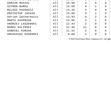
DAMIAN MUSIAL
All
15.08
2
0
0
SZYMON BURKO
All
14.59
6
1
0
MILOSZ PACEWICZ
All
14.35
4
0
0
KRZYSZTOF JACHIM
All
14.00
3
1
0
Adrian Zacharewicz
All
13.93
6
2
0
MARTA KASPRZAK
All
12.98
4
1
0
ANDRZEJ LASZEWSKI
All
12.43
2
0
0
MAREK KALINSKI
All
12.40
21
0
0
GABRIEL KURZAK
All
11.52
2
0
0
ARKADIUSZ KOSEWSKI
All
9.88
2
0
0
© 2026 TouchTunes Music Company, LLC. All rights