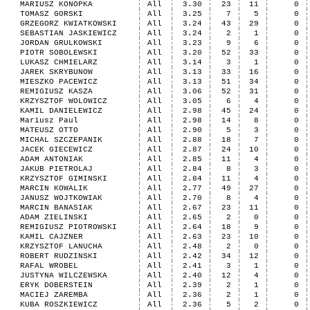
MARIUSZ KONOPKA
All
3.30
23
11
0
TOMASZ GORSKI
All
3.25
7
5
0
GRZEGORZ KWIATKOWSKI
All
3.24
43
29
0
SEBASTIAN JASKIEWICZ
All
3.24
2
1
0
JORDAN GRULKOWSKI
All
3.23
9
6
0
PIOTR SOBOLEWSKI
All
3.20
52
33
0
LUKASZ CHMIELARZ
All
3.14
3
1
0
JAREK SKRYBUNOW
All
3.13
33
16
0
MIESZKO PACEWICZ
All
3.13
51
34
0
REMIGIUSZ KASZA
All
3.06
52
31
0
KRZYSZTOF WOLOWICZ
All
3.05
6
4
0
KAMIL DANIELEWICZ
All
2.98
45
24
0
Mariusz Paul
All
2.98
14
8
0
MATEUSZ OTTO
All
2.90
5
3
0
MICHAL SZCZEPANIK
All
2.88
18
7
0
JACEK GIECEWICZ
All
2.87
24
10
0
ADAM ANTONIAK
All
2.85
11
4
0
JAKUB PIETROLAJ
All
2.84
8
3
0
KRZYSZTOF GIMINSKI
All
2.84
11
4
0
MARCIN KOWALIK
All
2.77
49
27
0
JANUSZ WOJTKOWIAK
All
2.70
8
4
0
MARCIN BANASIAK
All
2.67
23
11
0
ADAM ZIELINSKI
All
2.65
2
0
0
REMIGIUSZ PIOTROWSKI
All
2.64
18
9
0
KAMIL CAJZNER
All
2.63
23
10
0
KRZYSZTOF LANUCHA
All
2.48
2
0
0
ROBERT RUDZINSKI
All
2.42
34
12
0
RAFAL WROBEL
All
2.41
3
1
0
JUSTYNA WILCZEWSKA
All
2.40
12
4
0
ERYK DOBERSTEIN
All
2.39
2
1
0
MACIEJ ZAREMBA
All
2.36
2
1
0
KUBA ROSZKIEWICZ
All
2.36
5
2
0