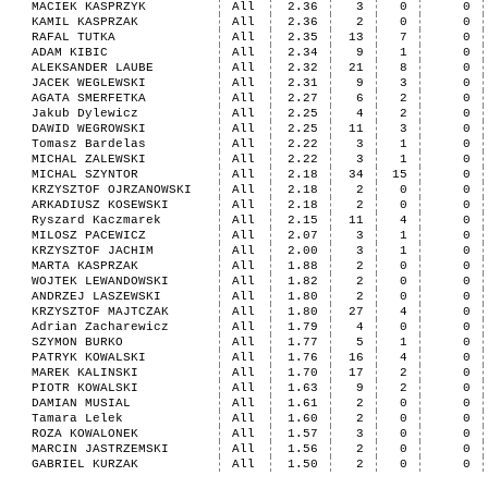
MACIEK KASPRZYK
All
2.36
3
0
0
KAMIL KASPRZAK
All
2.36
2
0
0
RAFAL TUTKA
All
2.35
13
7
0
ADAM KIBIC
All
2.34
9
1
0
ALEKSANDER LAUBE
All
2.32
21
8
0
JACEK WEGLEWSKI
All
2.31
9
3
0
AGATA SMERFETKA
All
2.27
6
2
0
Jakub Dylewicz
All
2.25
4
2
0
DAWID WEGROWSKI
All
2.25
11
3
0
Tomasz Bardelas
All
2.22
3
1
0
MICHAL ZALEWSKI
All
2.22
3
1
0
MICHAL SZYNTOR
All
2.18
34
15
0
KRZYSZTOF OJRZANOWSKI
All
2.18
2
0
0
ARKADIUSZ KOSEWSKI
All
2.18
2
0
0
Ryszard Kaczmarek
All
2.15
11
4
0
MILOSZ PACEWICZ
All
2.07
3
1
0
KRZYSZTOF JACHIM
All
2.00
3
1
0
MARTA KASPRZAK
All
1.88
2
0
0
WOJTEK LEWANDOWSKI
All
1.82
2
0
0
ANDRZEJ LASZEWSKI
All
1.80
2
0
0
KRZYSZTOF MAJTCZAK
All
1.80
27
4
0
Adrian Zacharewicz
All
1.79
4
0
0
SZYMON BURKO
All
1.77
5
1
0
PATRYK KOWALSKI
All
1.76
16
4
0
MAREK KALINSKI
All
1.70
17
2
0
PIOTR KOWALSKI
All
1.63
9
2
0
DAMIAN MUSIAL
All
1.61
2
0
0
Tamara Lelek
All
1.60
2
0
0
ROZA KOWALONEK
All
1.57
3
0
0
MARCIN JASTRZEMSKI
All
1.56
2
0
0
GABRIEL KURZAK
All
1.50
2
0
0