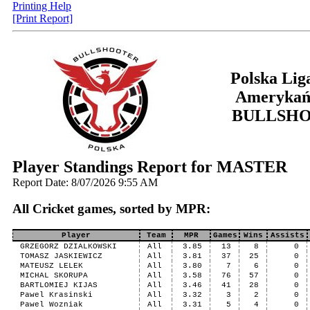
Printing Help
[Print Report]
Polska Lig
Amerykań
BULLSH
Player Standings Report for MASTER
Report Date: 8/07/2026 9:55 AM
All Cricket games, sorted by MPR:
Player
Team
MPR
Games
Wins
Assists
GRZEGORZ DZIALKOWSKI
All
3.85
13
8
0
TOMASZ JASKIEWICZ
All
3.81
37
25
0
MATEUSZ LELEK
All
3.80
7
6
0
MICHAL SKORUPA
All
3.58
76
57
0
BARTLOMIEJ KIJAS
All
3.46
41
28
0
Pawel Krasinski
All
3.32
3
2
0
Pawel Wozniak
All
3.31
5
4
0