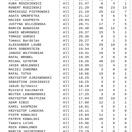
KUBA ROSZKIEWICZ
All
21.47
8
4
1
ROBERT RUDZINSKI
All
21.29
46
23
15
REMIGIUSZ PIOTROWSKI
All
21.19
25
12
7
AGATA SMERFETKA
All
21.12
9
6
5
MACIEK KASPRZYK
All
20.94
5
3
1
JUSTYNA WILCZEWSKA
All
20.71
17
7
5
MARCIN BANASIAK
All
20.38
30
12
5
DAWID WEGROWSKI
All
20.37
15
5
1
TOMASZ GORSKI
All
20.36
8
3
3
Tomasz Bardelas
All
20.27
4
1
3
ALEKSANDER LAUBE
All
19.78
29
10
3
ERYK DOBERSTEIN
All
19.54
3
0
0
JANUSZ WOJTKOWIAK
All
19.41
10
5
3
RAFAL WROBEL
All
19.35
3
0
0
MICHAL SZYNTOR
All
19.26
48
22
6
JACEK WEGLEWSKI
All
19.09
11
4
2
MACIEJ ZAREMBA
All
18.90
3
0
0
RAFAL TUTKA
All
18.66
19
8
1
KRZYSZTOF OJRZANOWSKI
All
18.25
3
1
0
SEBASTIAN JASKIEWICZ
All
18.25
3
0
2
Jakub Dylewicz
All
18.18
8
2
1
Ryszard Kaczmarek
All
17.33
14
4
1
WOJTEK LEWANDOWSKI
All
17.25
3
0
0
KRZYSZTOF MAJTCZAK
All
17.04
35
10
2
ADAM KIBIC
All
17.00
12
2
1
KAMIL KASPRZAK
All
16.81
4
0
1
KRZYSZTOF LANUCHA
All
16.11
3
0
0
PIOTR KOWALSKI
All
15.84
11
1
1
PATRYK KOWALSKI
All
15.68
20
5
0
Tamara Lelek
All
15.56
2
0
0
ROZA KOWALONEK
All
15.42
4
1
0
MARCIN JASTRZEMSKI
All
15.19
2
0
0