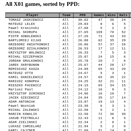
All X01 games, sorted by PPD:
Player
Team
PPD
Games
Wins
Hats
TOMASZ JASKIEWICZ
All
30.62
47
36
24
MATEUSZ LELEK
All
29.83
8
6
5
Pawel Krasinski
All
27.68
5
2
3
MICHAL SKORUPA
All
27.65
109
70
52
PIOTR SOBOLEWSKI
All
27.26
71
43
33
BARTLOMIEJ KIJAS
All
26.88
62
35
29
GRZEGORZ KWIATKOWSKI
All
26.86
57
37
26
GRZEGORZ DZIALKOWSKI
All
26.53
17
12
11
KRZYSZTOF WOLOWICZ
All
26.33
7
5
3
MICHAL SZCZEPANIK
All
25.87
24
15
6
JORDAN GRULKOWSKI
All
25.78
10
7
6
JAREK SKRYBUNOW
All
25.67
44
28
17
REMIGIUSZ KASZA
All
24.89
65
33
20
MATEUSZ OTTO
All
24.67
5
3
1
KAMIL DANIELEWICZ
All
24.57
65
35
22
MARIUSZ KONOPKA
All
24.25
32
21
11
MIESZKO PACEWICZ
All
24.15
65
34
15
Mariusz Paul
All
24.12
16
9
3
KRZYSZTOF GIMINSKI
All
24.06
16
10
7
JACEK GIECEWICZ
All
24.04
35
17
14
ADAM ANTONIAK
All
23.87
19
13
4
Pawel Wozniak
All
23.36
6
3
1
MICHAL ZALEWSKI
All
22.58
5
2
1
MARCIN KOWALIK
All
22.50
72
36
30
JAKUB PIETROLAJ
All
22.43
11
6
5
ADAM ZIELINSKI
All
22.34
2
0
1
LUKASZ CHMIELARZ
All
21.94
5
2
0
KAMIL CAJZNER
All
21.60
31
14
9